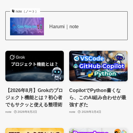
note（ノート）
Harumi｜note
【2026年8月】Grokのプロ
CopilotでPython書くな
ジェクト機能とは？初心者
ら、このAI組み合わせが最
でもサクッと使える整理術
強すぎた
note
2026年8月2日
note
2026年3月4日